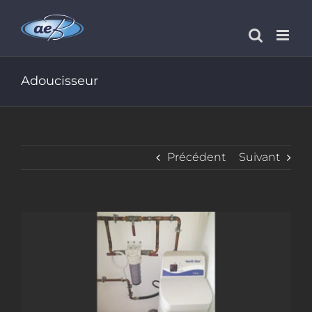
Passer
au
contenu
Adoucisseur
Précédent
Suivant
View
Larger
Image