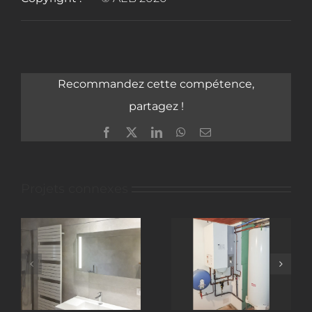
Recommandez cette compétence,
partagez !
Facebook
X
LinkedIn
WhatsApp
Email
Projets connexes
Plancher
Pompe à
Chauffant
Chaleur Air / Eau
Hydraulique