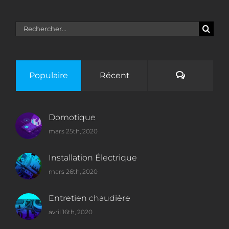
Rechercher:
Commenta
Populaire
Récent
Domotique
mars 25th, 2020
Installation Électrique
mars 26th, 2020
Entretien chaudière
avril 16th, 2020