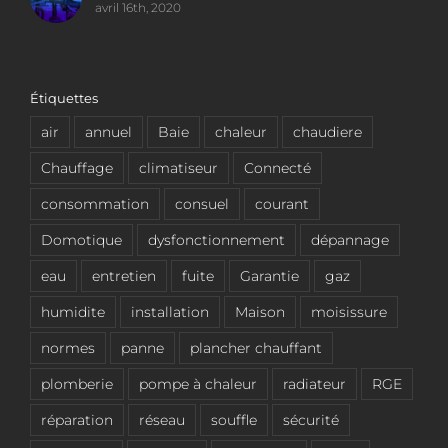
avril 16th, 2020
Étiquettes
air
annuel
Baie
chaleur
chaudiere
Chauffage
climatiseur
Connecté
consommation
consuel
courant
Domotique
dysfonctionnement
dépannage
eau
entretien
fuite
Garantie
gaz
humidite
installation
Maison
moisissure
normes
panne
plancher chauffant
plomberie
pompe à chaleur
radiateur
RGE
réparation
réseau
souffle
sécurité