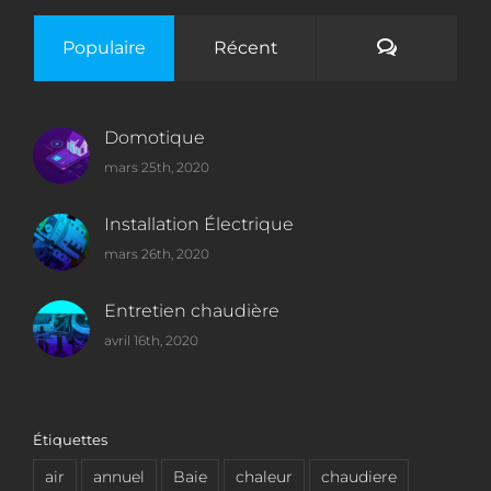
Commenta
Populaire
Récent
Domotique
mars 25th, 2020
Installation Électrique
mars 26th, 2020
Entretien chaudière
avril 16th, 2020
Étiquettes
air
annuel
Baie
chaleur
chaudiere