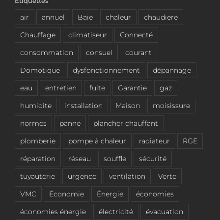
Étiquettes
air
annuel
Baie
chaleur
chaudiere
Chauffage
climatiseur
Connecté
consommation
consuel
courant
Domotique
dysfonctionnement
dépannage
eau
entretien
fuite
Garantie
gaz
humidite
installation
Maison
moisissure
normes
panne
plancher chauffant
plomberie
pompe à chaleur
radiateur
RGE
réparation
réseau
souffle
sécurité
tuyauterie
urgence
ventilation
Verte
VMC
Économie
Énergie
économies
économies énergie
électricité
évacuation