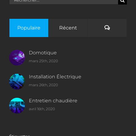
Commenta
Populaire
Récent
Domotique
mars 25th, 2020
Installation Électrique
mars 26th, 2020
Entretien chaudière
avril 16th, 2020