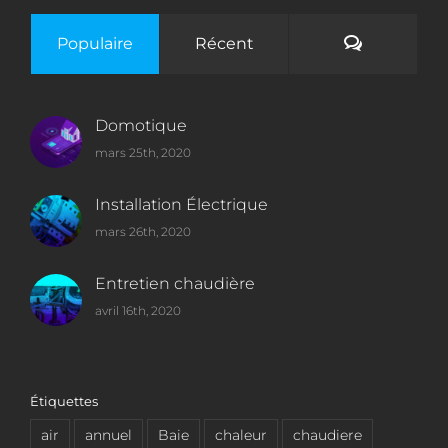
Commenta
Populaire
Récent
Domotique
mars 25th, 2020
Installation Électrique
mars 26th, 2020
Entretien chaudière
avril 16th, 2020
Étiquettes
air
annuel
Baie
chaleur
chaudiere